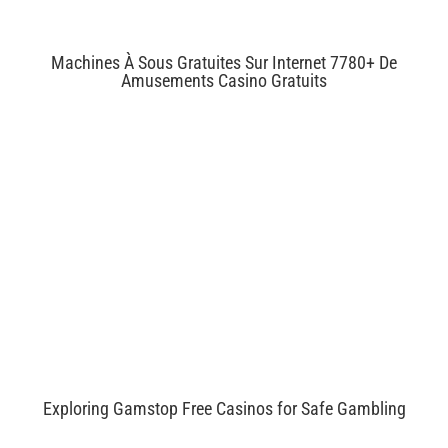
Machines À Sous Gratuites Sur Internet 7780+ De
Amusements Casino Gratuits
Exploring Gamstop Free Casinos for Safe Gambling