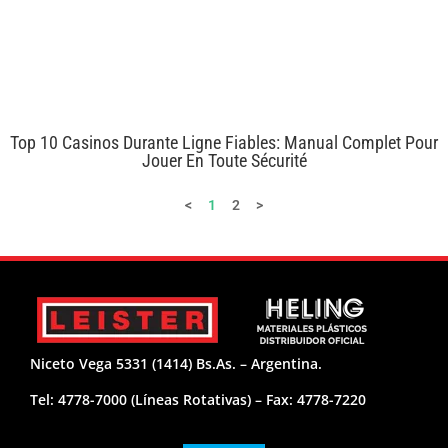
Top 10 Casinos Durante Ligne Fiables: Manual Complet Pour
Jouer En Toute Sécurité
<
1
2
>
Niceto Vega 5331 (1414) Bs.As. – Argentina.
Tel: 4778-7000 (Líneas Rotativas) – Fax: 4778-7220