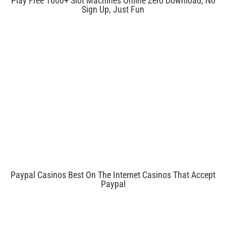
Play Free 1600+ Slot Machines Online Zero Download, No
Sign Up, Just Fun
Paypal Casinos Best On The Internet Casinos That Accept
Paypal