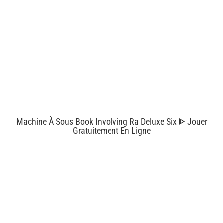
Machine À Sous Book Involving Ra Deluxe Six ᐈ Jouer
Gratuitement En Ligne