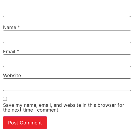
Name
*
Email
*
Website
Save my name, email, and website in this browser for
the next time I comment.