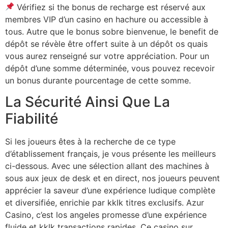
Vérifiez si the bonus de recharge est réservé aux
membres VIP d’un casino en hachure ou accessible à
tous. Autre que le bonus sobre bienvenue, le benefit de
dépôt se révèle être offert suite à un dépôt os quais
vous aurez renseigné sur votre appréciation. Pour un
dépôt d’une somme déterminée, vous pouvez recevoir
un bonus durante pourcentage de cette somme.
La Sécurité Ainsi Que La
Fiabilité
Si les joueurs êtes à la recherche de ce type
d’établissement français, je vous présente les meilleurs
ci-dessous. Avec une sélection allant des machines à
sous aux jeux de desk et en direct, nos joueurs peuvent
apprécier la saveur d’une expérience ludique complète
et diversifiée, enrichie par kklk titres exclusifs. Azur
Casino, c’est los angeles promesse d’une expérience
fluide et kklk transactions rapides. Ce casino sur