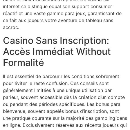
internet se distingue equal son support consumer
réactif et une vaste gamme para jeux, garantissant de
ce fait aux joueurs votre aventure de tableau sans
accroc.
Casino Sans Inscription:
Accès Immédiat Without
Formalité
Il est essentiel de parcourir les conditions sobrement
pour éviter le reste confusion. Ces conseils sont
généralement limitées à une unique utilisation par
parieur, souvent accessible dès la création d’un compte
ou pendant des périodes spécifiques. Les bonus para
bienvenue, souvent appelés bonus d’inscription, sont
une pratique courante sur la majorité des gambling dens
en ligne. Exclusivement réservés aux récents joueurs qui