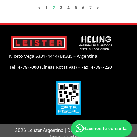
<
1
2
3
4
5
6
7
>
Niceto Vega 5331 (1414) Bs.As. – Argentina.
Tel: 4778-7000 (Líneas Rotativas) – Fax: 4778-7220
Hacenos tu consulta
2026 Leister Argentina | Distribuidor Oficial:
Heling