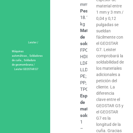
mm
material entre
Peso
1 mm y 3 mm /
18.1
0,04 y 0,12
kg
pulgadas se
Materiales
sueldan
de
fácilmente con
Leister /
soldadura
el GEOSTAR
G7. Leister
FPO;
Máquinas
comprobará la
automáticas
,
Soldadoras
HDPE;
de cuña
,
Soldadura
soldabilidad de
LDPE;
de geomembrana
/
los materiales
LLDPE;
Leister GEOSTAR G7
adicionales a
PE;
petición del
PP;
cliente. La
TPO
diferencia
Espesores
clave entre el
de
GEOSTAR G5 y
material
el GEOSTAR
soldable
G7 es la
1
longitud de la
–
cuña. Gracias