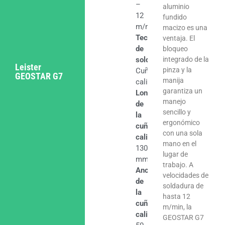
–
aluminio
12
fundido
m/min
macizo es una
Tecnología
ventaja. El
de
bloqueo
soldadura
integrado de la
Leister
pinza y la
Cuña
GEOSTAR G7
manija
caliente
garantiza un
Longitud
manejo
de
sencillo y
la
ergonómico
cuña
con una sola
caliente
mano en el
130
lugar de
mm
trabajo. A
Ancho
velocidades de
de
soldadura de
la
hasta 12
cuña
m/min, la
caliente
GEOSTAR G7