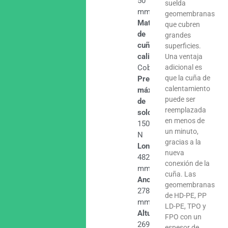
50
suelda
mm
geomembranas
Material
que cubren
de
grandes
cuña
superficies.
caliente
Una ventaja
Cobre
adicional es
que la cuña de
Presión
calentamiento
máxima
puede ser
de
reemplazada
soldadura
en menos de
1500
un minuto,
N
gracias a la
Longitud
nueva
482
conexión de la
mm
cuña. Las
Ancho
geomembranas
278
de HD-PE, PP
mm
LD-PE, TPO y
Altura
FPO con un
269
espesor de