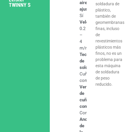
aire
soldadura de
TWINNY S
ajustable
plástico,
Sí
también de
Velocidad
geomembranas
0.2
finas, incluso
–
de
revestimientos
4
plásticos más
m/min
finos, no es un
Tecnología
problema para
de
esta máquina
soldadura
de soldadura
Cuña
de peso
combinada
reducido.
Versión
de
cuña
combinada
Corto
Ancho
de