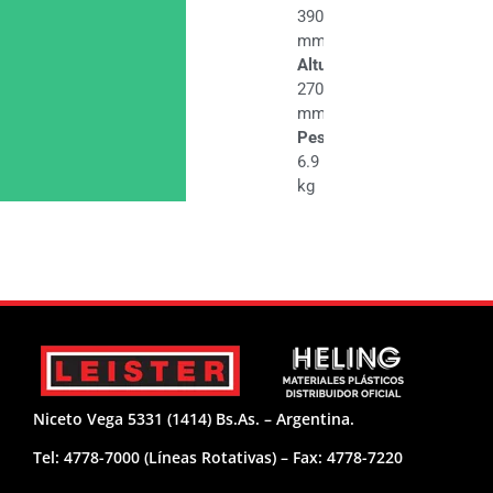
390
mm
Altura
270
mm
Peso
6.9
kg
Niceto Vega 5331 (1414) Bs.As. – Argentina.
Tel: 4778-7000 (Líneas Rotativas) – Fax: 4778-7220