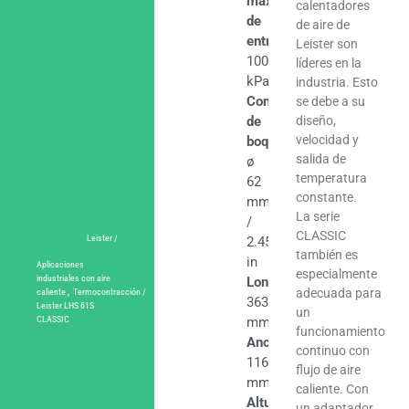
máx.
calentadores
de
de aire de
entrada
Leister son
100
líderes en la
kPa
industria. Esto
Conexión
se debe a su
de
diseño,
velocidad y
boquilla
salida de
ø
temperatura
62
constante.
mm
La serie
/
CLASSIC
Leister /
2.45
también es
in
Aplicaciones
especialmente
industriales con aire
Longitud
adecuada para
caliente
,
Termocontracción
/
363
Leister LHS 61S
un
mm
CLASSIC
funcionamiento
Ancho
continuo con
116
flujo de aire
mm
caliente. Con
Altura
un adaptador