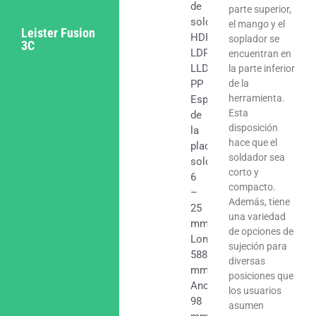
de
parte superior,
soldadura
el mango y el
Leister Fusion
HDPE;
soplador se
3C
LDPE;
encuentran en
LLDPE;
la parte inferior
PP
de la
herramienta.
Espesor
Esta
de
disposición
la
hace que el
placa/membrana
soldador sea
soldable
corto y
6
compacto.
–
Además, tiene
25
una variedad
mm
de opciones de
Longitud
sujeción para
588
diversas
mm
posiciones que
Ancho
los usuarios
98
asumen