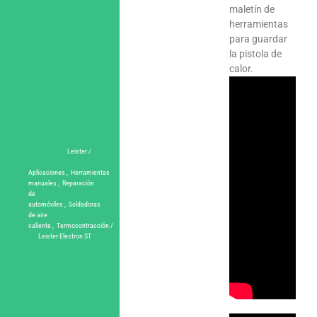
maletín de
herramientas
para guardar
la pistola de
calor.
Leister /
Aplicaciones
,
Herramientas
manuales
,
Reparación
de
automóviles
,
Soldadoras
de aire
caliente
,
Termocontracción
/
Leister Electron ST