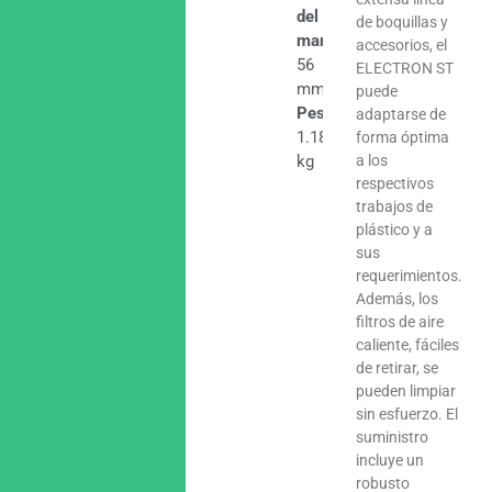
del
de boquillas y
mango
accesorios, el
56
ELECTRON ST
mm
puede
Peso
adaptarse de
1.18
forma óptima
kg
a los
respectivos
trabajos de
plástico y a
sus
requerimientos.
Además, los
filtros de aire
caliente, fáciles
de retirar, se
pueden limpiar
sin esfuerzo. El
suministro
incluye un
robusto