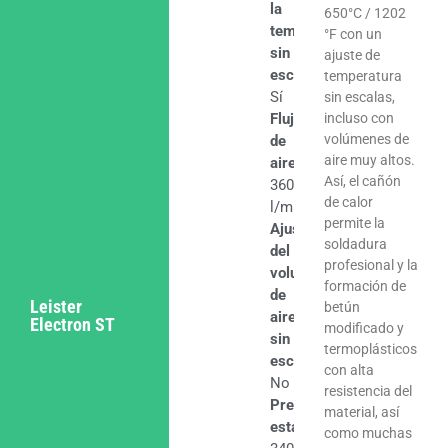
la
650°C / 1202
temperatura
°F con un
sin
ajuste de
escalas
temperatura
Sí
sin escalas,
Flujo
incluso con
volúmenes de
de
aire muy altos.
aire
Así, el cañón
360
de calor
l/min
permite la
Ajuste
soldadura
del
profesional y la
volumen
formación de
de
Leister
betún
aire
Electron ST
modificado y
sin
termoplásticos
escalas
con alta
No
resistencia del
Presión
material, así
estática
como muchas